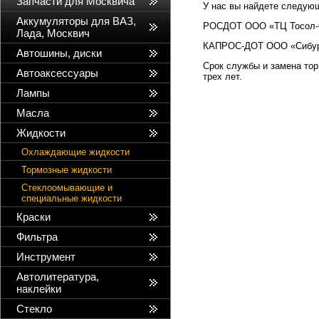
Запчасти для Москвича
У нас вы найдете следую
Аккумуляторы для ВАЗ,
РОСДОТ ООО «ТЦ Тосол
Лада, Москвич
КАПРОС-ДОТ ООО «Сибур
Автошины, диски
Срок службы и замена тор
Автоаксессуары
трех лет.
Лампы
Масла
Жидкости
Охлаждающие жидкости
Тормозные жидкости
Стеклоомывающие и
специальные жидкости
Краски
Фильтра
Инструмент
Автолитература,
наклейки
Стекло